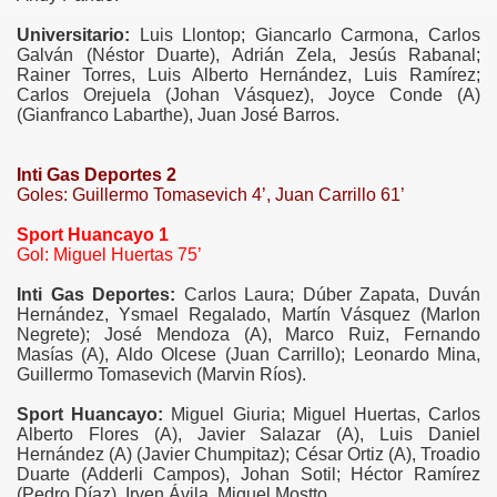
Universitario:
Luis Llontop; Giancarlo Carmona, Carlos
Galván (Néstor Duarte), Adrián Zela, Jesús Rabanal;
Rainer Torres, Luis Alberto Hernández, Luis Ramírez;
Carlos Orejuela (Johan Vásquez), Joyce Conde (A)
(Gianfranco Labarthe), Juan José Barros.
Inti Gas Deportes 2
Goles: Guillermo Tomasevich 4’, Juan Carrillo 61’
Sport Huancayo 1
Gol: Miguel Huertas 75’
Inti Gas Deportes:
Carlos Laura; Dúber Zapata, Duván
Hernández, Ysmael Regalado, Martín Vásquez (Marlon
Negrete); José Mendoza (A), Marco Ruiz, Fernando
Masías (A), Aldo Olcese (Juan Carrillo); Leonardo Mina,
Guillermo Tomasevich (Marvin Ríos).
Sport Huancayo:
Miguel Giuria; Miguel Huertas, Carlos
Alberto Flores (A), Javier Salazar (A), Luis Daniel
Hernández (A) (Javier Chumpitaz); César Ortiz (A), Troadio
Duarte (Adderli Campos), Johan Sotil; Héctor Ramírez
(Pedro Díaz), Irven Ávila, Miguel Mostto.