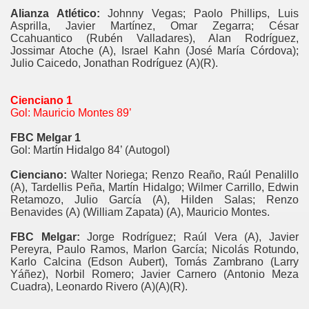
Alianza Atlético:
Johnny Vegas; Paolo Phillips, Luis
Asprilla, Javier Martínez, Omar Zegarra; César
Ccahuantico (Rubén Valladares), Alan Rodríguez,
Jossimar Atoche (A), Israel Kahn (José María Córdova);
Julio Caicedo, Jonathan Rodríguez (A)(R).
Cienciano 1
Gol: Mauricio Montes 89’
FBC Melgar 1
Gol: Martín Hidalgo 84’ (Autogol)
Cienciano:
Walter Noriega; Renzo Reaño, Raúl Penalillo
(A), Tardellis Peña, Martín Hidalgo; Wilmer Carrillo, Edwin
Retamozo, Julio García (A), Hilden Salas; Renzo
Benavides (A) (William Zapata) (A), Mauricio Montes.
FBC Melgar:
Jorge Rodríguez; Raúl Vera (A), Javier
Pereyra, Paulo Ramos, Marlon García; Nicolás Rotundo,
Karlo Calcina (Edson Aubert), Tomás Zambrano (Larry
Yáñez), Norbil Romero; Javier Carnero (Antonio Meza
Cuadra), Leonardo Rivero (A)(A)(R).