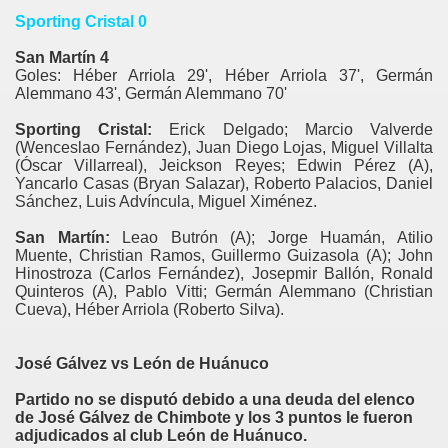
Sporting Cristal 0
San Martín 4
Goles: Héber Arriola 29', Héber Arriola 37', Germán
Alemmano 43', Germán Alemmano 70'
Sporting Cristal:
Erick Delgado; Marcio Valverde
(Wenceslao Fernández), Juan Diego Lojas, Miguel Villalta
(Óscar Villarreal), Jeickson Reyes; Edwin Pérez (A),
Yancarlo Casas (Bryan Salazar), Roberto Palacios, Daniel
Sánchez, Luis Advíncula, Miguel Ximénez.
San Martín:
Leao Butrón (A); Jorge Huamán, Atilio
Muente, Christian Ramos, Guillermo Guizasola (A); John
Hinostroza (Carlos Fernández), Josepmir Ballón, Ronald
Quinteros (A), Pablo Vitti; Germán Alemmano (Christian
Cueva), Héber Arriola (Roberto Silva).
José Gálvez vs León de Huánuco
Partido no se disputó debido a una deuda del elenco
de José Gálvez de Chimbote y los 3 puntos le fueron
adjudicados al club León de Huánuco.