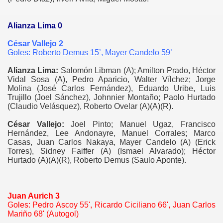
Alianza Lima 0
César Vallejo 2
Goles: Roberto Demus 15’, Mayer Candelo 59’
Alianza Lima:
Salomón Libman (A); Amilton Prado, Héctor
Vidal Sosa (A), Pedro Aparicio, Walter Vílchez; Jorge
Molina (José Carlos Fernández), Eduardo Uribe, Luis
Trujillo (Joel Sánchez), Johnnier Montaño; Paolo Hurtado
(Claudio Velásquez), Roberto Ovelar (A)(A)(R).
César Vallejo:
Joel Pinto; Manuel Ugaz, Francisco
Hernández, Lee Andonayre, Manuel Corrales; Marco
Casas, Juan Carlos Nakaya, Mayer Candelo (A) (Erick
Torres), Sidney Faiffer (A) (Ismael Alvarado); Héctor
Hurtado (A)(A)(R), Roberto Demus (Saulo Aponte).
Juan Aurich 3
Goles: Pedro Ascoy 55', Ricardo Ciciliano 66', Juan Carlos
Mariño 68' (Autogol)