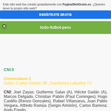
Este sitio web fue creado gratuitamente con
PaginaWebGratis.es
. ¿Quieres
tener tu propio sitio web?
REGÍSTRATE GRATIS
todo-futbol-peru
CNI 0
Universitario 2
Goles: Carlos Galván 36’, Gianfranco Labarthe 71’
CNI:
Joel Zayas; Guillermo Salas (A), Héctor Gaitán (A),
Marcos Delgado, Christian Pabón (Paul Cominges); Hugo
Castillo (Renzo Gonzales), Rafael Villanueva, Juan Pablo
Vergara, Alfredo Ramúa (Sergio Almirón), Carlos Barrena;
Andy Pando.