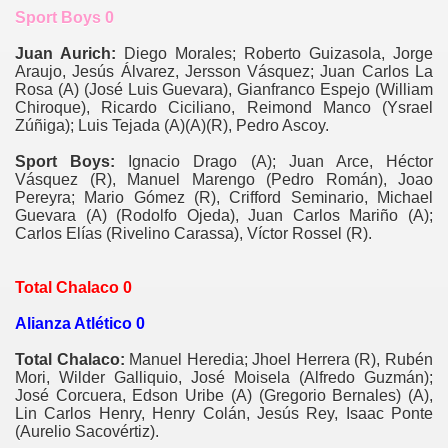
Sport Boys 0
Juan Aurich:
Diego Morales; Roberto Guizasola, Jorge
Araujo, Jesús Álvarez, Jersson Vásquez; Juan Carlos La
Rosa (A) (José Luis Guevara), Gianfranco Espejo (William
Chiroque), Ricardo Ciciliano, Reimond Manco (Ysrael
Zúñiga); Luis Tejada (A)(A)(R), Pedro Ascoy.
Sport Boys:
Ignacio Drago (A); Juan Arce, Héctor
Vásquez (R), Manuel Marengo (Pedro Román), Joao
Pereyra; Mario Gómez (R), Crifford Seminario, Michael
Guevara (A) (Rodolfo Ojeda), Juan Carlos Mariño (A);
Carlos Elías (Rivelino Carassa), Víctor Rossel (R).
Total Chalaco 0
Alianza Atlético 0
Total Chalaco:
Manuel Heredia; Jhoel Herrera (R), Rubén
Mori, Wilder Galliquio, José Moisela (Alfredo Guzmán);
José Corcuera, Edson Uribe (A) (Gregorio Bernales) (A),
Lin Carlos Henry, Henry Colán, Jesús Rey, Isaac Ponte
(Aurelio Sacovértiz).