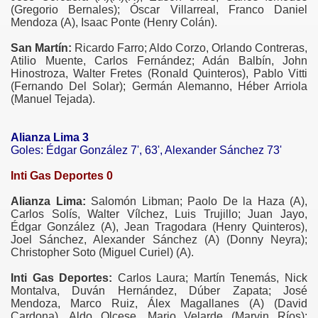
(Gregorio Bernales); Óscar Villarreal, Franco Daniel
Mendoza (A), Isaac Ponte (Henry Colán).
San Martín:
Ricardo Farro; Aldo Corzo, Orlando Contreras,
Atilio Muente, Carlos Fernández; Adán Balbín, John
Hinostroza, Walter Fretes (Ronald Quinteros), Pablo Vitti
(Fernando Del Solar); Germán Alemanno, Héber Arriola
(Manuel Tejada).
Alianza Lima 3
Goles: Édgar González 7', 63', Alexander Sánchez 73'
Inti Gas Deportes 0
Alianza Lima:
Salomón Libman; Paolo De la Haza (A),
Carlos Solís, Walter Vílchez, Luis Trujillo; Juan Jayo,
Édgar González (A), Jean Tragodara (Henry Quinteros),
Joel Sánchez, Alexander Sánchez (A) (Donny Neyra);
Christopher Soto (Miguel Curiel) (A).
Inti Gas Deportes:
Carlos Laura; Martín Tenemás, Nick
Montalva, Duván Hernández, Dúber Zapata; José
Mendoza, Marco Ruiz, Álex Magallanes (A) (David
Cardona), Aldo Olcese, Mario Velarde (Marvin Ríos);