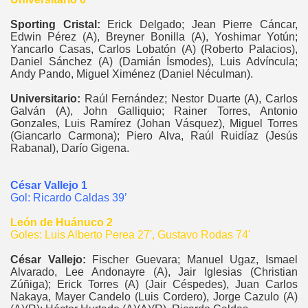
Sporting Cristal:
Erick Delgado; Jean Pierre Cáncar,
Edwin Pérez (A), Breyner Bonilla (A), Yoshimar Yotún;
Yancarlo Casas, Carlos Lobatón (A) (Roberto Palacios),
Daniel Sánchez (A) (Damián Ísmodes), Luis Advíncula;
Andy Pando, Miguel Ximénez (Daniel Néculman).
Universitario:
Raúl Fernández; Nestor Duarte (A), Carlos
Galván (A), John Galliquio; Rainer Torres, Antonio
Gonzales, Luis Ramírez (Johan Vásquez), Miguel Torres
(Giancarlo Carmona); Piero Alva, Raúl Ruidíaz (Jesús
Rabanal), Darío Gigena.
César Vallejo 1
Gol: Ricardo Caldas 39’
León de Huánuco 2
Goles: Luis Alberto Perea 27', Gustavo Rodas 74'
César Vallejo:
Fischer Guevara; Manuel Ugaz, Ismael
Alvarado, Lee Andonayre (A), Jair Iglesias (Christian
Zúñiga); Erick Torres (A) (Jair Céspedes), Juan Carlos
Nakaya, Mayer Candelo (Luis Cordero), Jorge Cazulo (A)