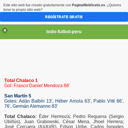
Este sitio web fue creado gratuitamente con
PaginaWebGratis.es
. ¿Quieres
tener tu propio sitio web?
REGÍSTRATE GRATIS
todo-futbol-peru
Total Chalaco 1
Gol: Franco Daniel Mendoza 88'
San Martín 5
Goles: Adán Balbín 13', Héber Arriola 63', Pablo Vitti 66',
76', Germán Alemanno 83'
Total Chalaco:
Éder Hermoza; Pedro Requena (Sergio
Ubillús), Juan Grabowski, César Mena, Jhoel Herrera;
José Corcuera (A)(A)(R), Edson Uribe, Carlos Ísmodes