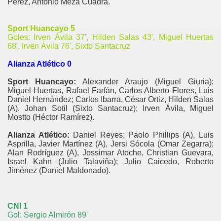
Pérez, Antonio Meza Cuadra.
Sport Huancayo 5
Goles: Irven Ávila 37', Hilden Salas 43', Miguel Huertas
68', Irven Ávila 76', Sixto Santacruz
Alianza Atlético 0
Sport Huancayo:
Alexander Araujo (Miguel Giuria);
Miguel Huertas, Rafael Farfán, Carlos Alberto Flores, Luis
Daniel Hernández; Carlos Ibarra, César Ortiz, Hilden Salas
(A), Johan Sotil (Sixto Santacruz); Irven Ávila, Miguel
Mostto (Héctor Ramírez).
Alianza Atlético:
Daniel Reyes; Paolo Phillips (A), Luis
Asprilla, Javier Martínez (A), Jersi Sócola (Omar Zegarra);
Alan Rodríguez (A), Jossimar Atoche, Christian Guevara,
Israel Kahn (Julio Talaviña); Julio Caicedo, Roberto
Jiménez (Daniel Maldonado).
CNI 1
Gol: Sergio Almirón 89'