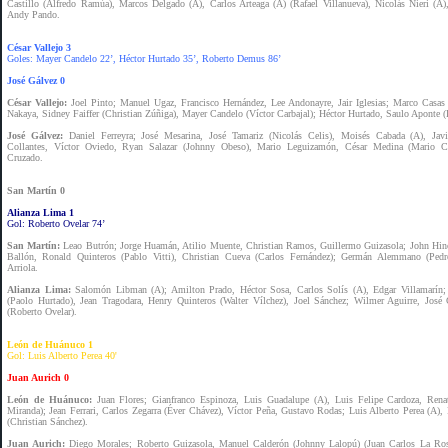
Castillo (Alfredo Ramúa), Marcos Delgado (A), Carlos Arteaga (A) (Rafael Villanueva), Nicolás Nieri (A)
Andy Pando.
César Vallejo 3
Goles: Mayer Candelo 22’, Héctor Hurtado 35’, Roberto Demus 86’
José Gálvez 0
César Vallejo:
Joel Pinto; Manuel Ugaz, Francisco Hernández, Lee Andonayre, Jair Iglesias; Marco Casas 
Nakaya, Sidney Faiffer (Christian Zúñiga), Mayer Candelo (Víctor Carbajal); Héctor Hurtado, Saulo Aponte 
José Gálvez:
Daniel Ferreyra; José Mesarina, José Tamariz (Nicolás Celis), Moisés Cabada (A), Jav
Collantes, Víctor Oviedo, Ryan Salazar (Johnny Obeso), Mario Leguizamón, César Medina (Mario Ce
Cruzado.
San Martín 0
Alianza Lima 1
Gol: Roberto Ovelar 74’
San Martín:
Leao Butrón; Jorge Huamán, Atilio Muente, Christian Ramos, Guillermo Guizasola; John Hino
Ballón, Ronald Quinteros (Pablo Vitti), Christian Cueva (Carlos Fernández); Germán Alemmano (Pedr
Arriola.
Alianza Lima:
Salomón Libman (A); Amilton Prado, Héctor Sosa, Carlos Solís (A), Edgar Villamarín;
(Paolo Hurtado), Jean Tragodara, Henry Quinteros (Walter Vílchez), Joel Sánchez; Wilmer Aguirre, José 
(Roberto Ovelar).
León de Huánuco 1
Gol: Luis Alberto Perea 40'
Juan Aurich 0
León de Huánuco:
Juan Flores; Gianfranco Espinoza, Luis Guadalupe (A), Luis Felipe Cardoza, Rena
Miranda); Jean Ferrari, Carlos Zegarra (Éver Chávez), Víctor Peña, Gustavo Rodas; Luis Alberto Perea (A), 
(Christian Sánchez).
Juan Aurich:
Diego Morales; Roberto Guizasola, Manuel Calderón (Johnny Lalopú) (Juan Carlos La Rosa