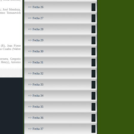
=> Fecha 26
s; José Mendoza,
lermo Tomasevich
=> Fecha 27
=> Fecha 28
=> Fecha 29
(R), Jean Pierre
za Cuadra (Walter
=> Fecha 30
rcuera, Gregorio
 Henry), Antonio
=> Fecha 31
=> Fecha 32
=> Fecha 33
=> Fecha 34
=> Fecha 35
=> Fecha 36
=> Fecha 37