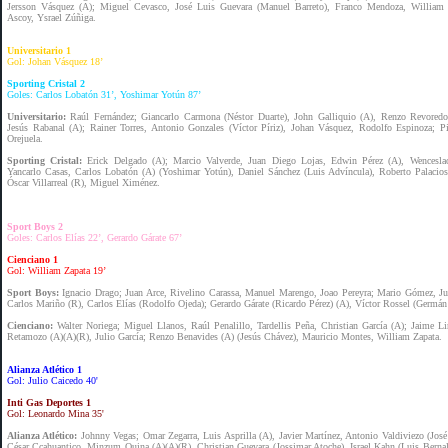
Jersson Vásquez (A); Miguel Cevasco, José Luis Guevara (Manuel Barreto), Franco Mendoza, William
Ascoy, Ysrael Zúñiga.
Universitario 1
Gol: Johan Vásquez 18’
Sporting Cristal 2
Goles: Carlos Lobatón 31’, Yoshimar Yotún 87’
Universitario:
Raúl Fernández; Giancarlo Carmona (Néstor Duarte), John Galliquio (A), Renzo Revoredo
Jesús Rabanal (A); Rainer Torres, Antonio Gonzales (Víctor Píriz), Johan Vásquez, Rodolfo Espinoza; Pi
Orejuela.
Sporting Cristal:
Erick Delgado (A); Marcio Valverde, Juan Diego Lojas, Edwin Pérez (A), Wencesla
Yancarlo Casas, Carlos Lobatón (A) (Yoshimar Yotún), Daniel Sánchez (Luis Advíncula), Roberto Palacios
Óscar Villarreal (R), Miguel Ximénez.
Sport Boys 2
Goles: Carlos Elías 22’, Gerardo Gárate 67’
Cienciano 1
Gol: William Zapata 19’
Sport Boys:
Ignacio Drago; Juan Arce, Rivelino Carassa, Manuel Marengo, Joao Pereyra; Mario Gómez, Ju
Carlos Mariño (R), Carlos Elías (Rodolfo Ojeda); Gerardo Gárate (Ricardo Pérez) (A), Víctor Rossel (Germán
Cienciano:
Walter Noriega; Miguel Llanos, Raúl Penalillo, Tardellis Peña, Christian García (A); Jaime L
Retamozo (A)(A)(R), Julio García; Renzo Benavides (A) (Jesús Chávez), Mauricio Montes, William Zapata.
Alianza Atlético 1
Gol: Julio Caicedo 40'
Inti Gas Deportes 1
Gol: Leonardo Mina 35'
Alianza Atlético:
Johnny Vegas; Omar Zegarra, Luis Asprilla (A), Javier Martínez, Antonio Valdiviezo (Jos
César Ccahuantico, Minzum Quina (A)(A)(R), Christian Guevara (Jossimar Atoche), Israel Kahn (Luis Bernal