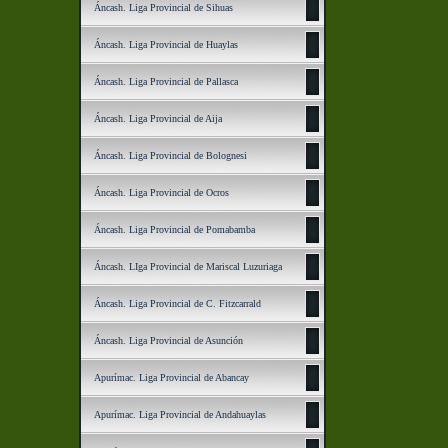
Áncash. Liga Provincial de Sihuas
Áncash. Liga Provincial de Huaylas
Áncash. Liga Provincial de Pallasca
Áncash. Liga Provincial de Aija
Áncash. Liga Provincial de Bolognesi
Áncash. Liga Provincial de Ocros
Áncash. Liga Provincial de Pomabamba
Áncash. LIga Provincial de Mariscal Luzuriaga
Áncash. Liga Provincial de C. Fitzcarrald
Áncash. Liga Provincial de Asunción
Apurímac. Liga Provincial de Abancay
Apurímac. Liga Provincial de Andahuaylas