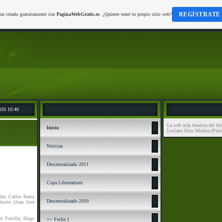
REGÍSTRATE
fue creado gratuitamente con
PaginaWebGratis.es
. ¿Quieres tener tu propio sitio web?
026 10:40
La web más fanatica del fut
Inicio
Luciano Rico Molina (Perio
Noticias
Descentralizado 2011
Copa Libertadores
ez; Carlos Ibarra
Descentralizado 2010
ostto (Juan José
s Portilla; Hugo
=> Fecha 1