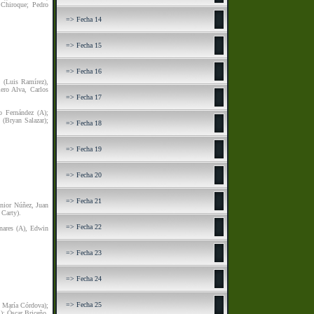
 Chiroque; Pedro
=> Fecha 14
=> Fecha 15
=> Fecha 16
 (Luis Ramírez),
ero Alva, Carlos
=> Fecha 17
o Fernández (A);
 (Bryan Salazar);
=> Fecha 18
=> Fecha 19
=> Fecha 20
=> Fecha 21
nior Núñez, Juan
 Carty).
=> Fecha 22
inares (A), Edwin
=> Fecha 23
=> Fecha 24
=> Fecha 25
é María Córdova);
); Óscar Briceño,