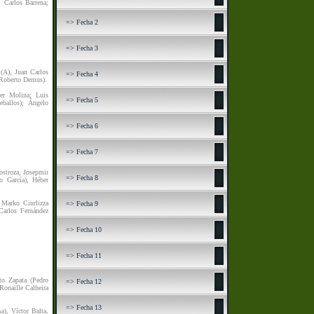
, Carlos Barrena;
=> Fecha 2
=> Fecha 3
(A), Juan Carlos
=> Fecha 4
(Roberto Demus).
ier Molina; Luis
=> Fecha 5
ballos); Ángelo
=> Fecha 6
=> Fecha 7
stroza, Josepmir
=> Fecha 8
o García), Héber
 Marko Ciurlizza
=> Fecha 9
Carlos Fernández
=> Fecha 10
=> Fecha 11
to Zapata (Pedro
=> Fecha 12
Ronaille Calheira
=> Fecha 13
), Víctor Balta,