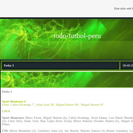
Este sitio web 
todo-futbol-peru
Fecha 3
08-08-2
Fecha 3
Sport Huancayo 4
Goles: Carlos Alvarenga 7’, Johan Sotil 58’, Miguel Mostto 80’, Miguel Huertas 91’
CNI 0
Sport Huancayo:
Marco Flores; Miguel Huertas (A), Carlos Alvarenga, Javier Salazar, Luis Daniel Hernánd
(A), César Ortiz, Johan Sotil, Blas López (Irven Ávila); Héctor Ramírez (Troadio Duarte) (A), Miguel M
Pérez).
CNI:
Héctor Hernández (A); Guillermo Salas (A), Jair Butrón, Marcelo Zamora (A) (Renzo Gonzales), Lui