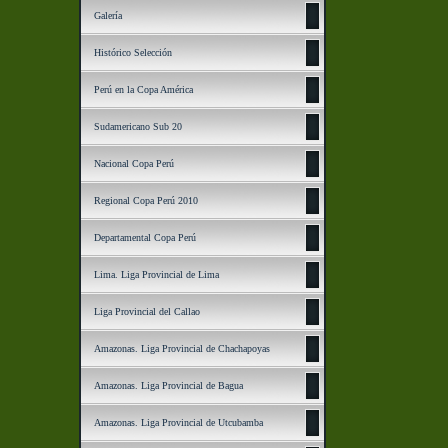
Galería
Histórico Selección
Perú en la Copa América
Sudamericano Sub 20
Nacional Copa Perú
Regional Copa Perú 2010
Departamental Copa Perú
Lima. Liga Provincial de Lima
Liga Provincial del Callao
Amazonas. Liga Provincial de Chachapoyas
Amazonas. Liga Provincial de Bagua
Amazonas. Liga Provincial de Utcubamba