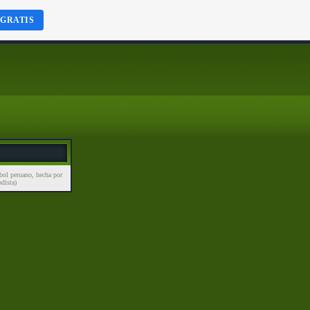
 GRATIS
bol peruano, hecha por
dista)