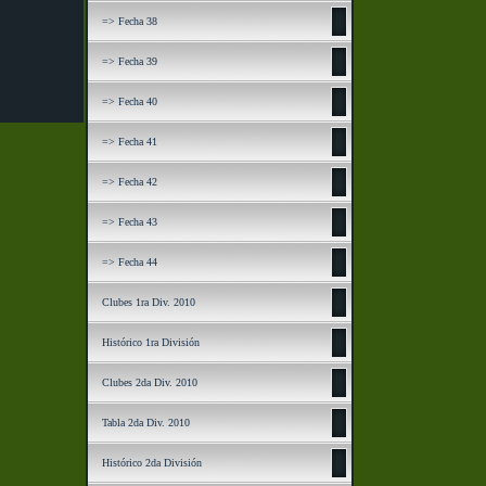
=> Fecha 38
=> Fecha 39
=> Fecha 40
=> Fecha 41
=> Fecha 42
=> Fecha 43
=> Fecha 44
Clubes 1ra Div. 2010
Histórico 1ra División
Clubes 2da Div. 2010
Tabla 2da Div. 2010
Histórico 2da División