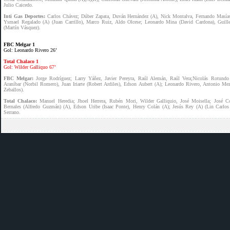
Julio Caicedo.
Inti Gas Deportes:
Carlos Chávez; Dúber Zapata, Duván Hernández (A), Nick Montalva, Fernando Masía
Ysmael Regalado (A) (Juan Carrillo), Marco Ruiz, Aldo Olcese; Leonardo Mina (David Cardona), Guil
(Martín Vásquez).
FBC Melgar 1
Gol: Leonardo Rivero 26’
Total Chalaco 1
Gol: Wilder Galliquo 67’
FBC Melgar:
Jorge Rodríguez; Larry Yáñez, Javier Pereyra, Raúl Alemán, Raúl Vera;Nicolás Rotundo 
Araníbar (Norbil Romero), Juan Iriarte (Robert Ardiles), Edson Aubert (A); Leonardo Rivero, Antonio Me
Zeballos).
Total Chalaco:
Manuel Heredia; Jhoel Herrera, Rubén Mori, Wilder Galliquio, José Moisella; José Co
Bernales (Alfredo Guzmán) (A), Edson Uribe (Isaac Ponte), Henry Colán (A); Jesús Rey (A) (Lin Carlos
Serrano.