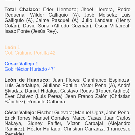
Total Chalaco:
Éder Hermoza; Jhoel Herrera, Pedro
Requena, Wilder Galliquio (A), José Moisela; Luis
Galliquio (A), Jaime Pasquel (A), Julio Landauri (Henry
Colán), David Soria (Alfredo Guzmán); Óscar Villarreal,
Isaac Ponte (Jesús Rey).
León 1
Gol: Giuliano Portilla 42’
César Vallejo 1
Gol: Héctor Hurtado 47’
León de Huánuco:
Juan Flores; Gianfranco Espinoza,
Luis Guadalupe, Giuliano Portilla; Víctor Peña (A), André
Skiadas, Daniel Hidalgo, Gustavo Rodas (Robert Ardiles),
Éver Chávez (Luis Perea); Jean Franco Zalón (Christian
Sánchez), Ronaille Calheira.
César Vallejo:
Fischer Guevara; Manuel Ugaz, John Peña,
Erick Torres, Manuel Corrales; Marco Casas, Juan Carlos
Nakaya, Sidney Faiffer, Víctor Carbajal (Alejandro
Ramírez); Héctor Hurtado, Christian Carranza (Francesco
Recalde).