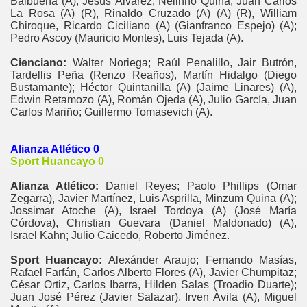
Balbuena (A), Jesús Álvarez, Nelinho Quina; Juan Carlos
La Rosa (A) (R), Rinaldo Cruzado (A) (A) (R), William
Chiroque, Ricardo Ciciliano (A) (Gianfranco Espejo) (A);
Pedro Ascoy (Mauricio Montes), Luis Tejada (A).
Cienciano:
Walter Noriega; Raúl Penalillo, Jair Butrón,
Tardellis Peña (Renzo Reaños), Martín Hidalgo (Diego
Bustamante); Héctor Quintanilla (A) (Jaime Linares) (A),
Edwin Retamozo (A), Román Ojeda (A), Julio García, Juan
Carlos Mariño; Guillermo Tomasevich (A).
Alianza Atlético 0
Sport Huancayo 0
Alianza Atlético:
Daniel Reyes; Paolo Phillips (Omar
Zegarra), Javier Martínez, Luis Asprilla, Minzum Quina (A);
Jossimar Atoche (A), Israel Tordoya (A) (José María
Córdova), Christian Guevara (Daniel Maldonado) (A),
Israel Kahn; Julio Caicedo, Roberto Jiménez.
Sport Huancayo:
Alexánder Araujo; Fernando Masías,
Rafael Farfán, Carlos Alberto Flores (A), Javier Chumpitaz;
César Ortiz, Carlos Ibarra, Hilden Salas (Troadio Duarte);
Juan José Pérez (Javier Salazar), Irven Ávila (A), Miguel