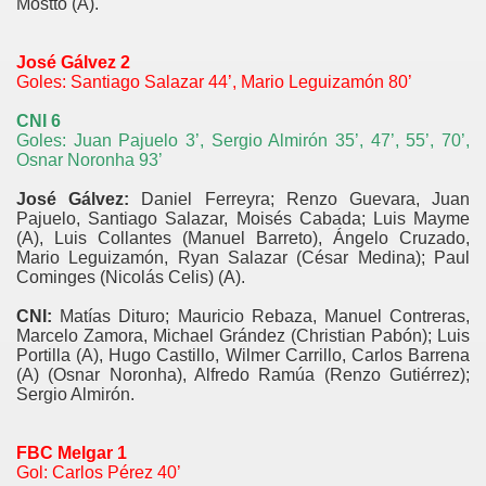
Mostto (A).
José Gálvez 2
Goles: Santiago Salazar 44’, Mario Leguizamón 80’
CNI 6
Goles: Juan Pajuelo 3’, Sergio Almirón 35’, 47’, 55’, 70’,
Osnar Noronha 93’
José Gálvez:
Daniel Ferreyra; Renzo Guevara, Juan
Pajuelo, Santiago Salazar, Moisés Cabada; Luis Mayme
(A), Luis Collantes (Manuel Barreto), Ángelo Cruzado,
Mario Leguizamón, Ryan Salazar (César Medina); Paul
Cominges (Nicolás Celis) (A).
CNI:
Matías Dituro; Mauricio Rebaza, Manuel Contreras,
Marcelo Zamora, Michael Grández (Christian Pabón); Luis
Portilla (A), Hugo Castillo, Wilmer Carrillo, Carlos Barrena
(A) (Osnar Noronha), Alfredo Ramúa (Renzo Gutiérrez);
Sergio Almirón.
FBC Melgar 1
Gol: Carlos Pérez 40’