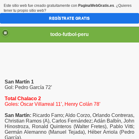
Este sitio web fue creado gratuitamente con
PaginaWebGratis.es
. ¿Quieres
tener tu propio sitio web?
REGÍSTRATE GRATIS
todo-futbol-peru
San Martín 1
Gol: Pedro García 72’
Total Chalaco 2
Goles: Óscar Villarreal 11’, Henry Colán 78’
San Martín:
Ricardo Farro; Aldo Corzo, Orlando Contreras,
Christian Ramos (A), Carlos Fernández; Adán Balbín, John
Hinostroza, Ronald Quinteros (Walter Fretes), Pablo Vitti;
Germán Alemanno (Manuel Tejada), Héber Arriola (Pedro
García).