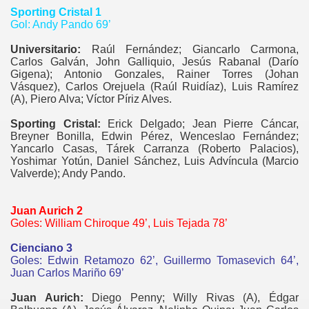
Sporting Cristal 1
Gol: Andy Pando 69’
Universitario:
Raúl Fernández; Giancarlo Carmona,
Carlos Galván, John Galliquio, Jesús Rabanal (Darío
Gigena); Antonio Gonzales, Rainer Torres (Johan
Vásquez), Carlos Orejuela (Raúl Ruidíaz), Luis Ramírez
(A), Piero Alva; Víctor Píriz Alves.
Sporting Cristal:
Erick Delgado; Jean Pierre Cáncar,
Breyner Bonilla, Edwin Pérez, Wenceslao Fernández;
Yancarlo Casas, Tárek Carranza (Roberto Palacios),
Yoshimar Yotún, Daniel Sánchez, Luis Advíncula (Marcio
Valverde); Andy Pando.
Juan Aurich 2
Goles: William Chiroque 49’, Luis Tejada 78’
Cienciano 3
Goles: Edwin Retamozo 62’, Guillermo Tomasevich 64’,
Juan Carlos Mariño 69’
Juan Aurich:
Diego Penny; Willy Rivas (A), Édgar