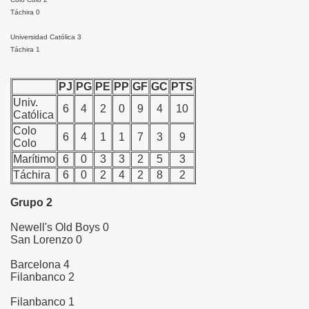
Táchira 0
Universidad Católica 3
Táchira 1
PJ
PG
PE
PP
GF
GC
PTS
Univ.
6
4
2
0
9
4
10
Católica
Colo
6
4
1
1
7
3
9
Colo
Marítimo
6
0
3
3
2
5
3
Táchira
6
0
2
4
2
8
2
Grupo 2
Newell's Old Boys 0
San Lorenzo 0
Barcelona 4
Filanbanco 2
Filanbanco 1