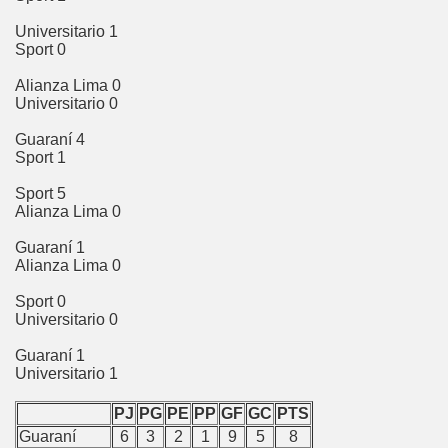
abamba
Universitario 1
Sport 0
al Luzuriaga
Alianza Lima 0
carrald
Universitario 0
Guaraní 4
ión
Sport 1
ncay
Sport 5
Alianza Lima 0
dahuaylas
Guaraní 1
Alianza Lima 0
araes
Sport 0
tabamba
Universitario 0
Guaraní 1
ncheros
Universitario 1
tabambas
PJ
PG
PE
PP
GF
GC
PTS
Guaraní
6
3
2
1
9
5
8
u