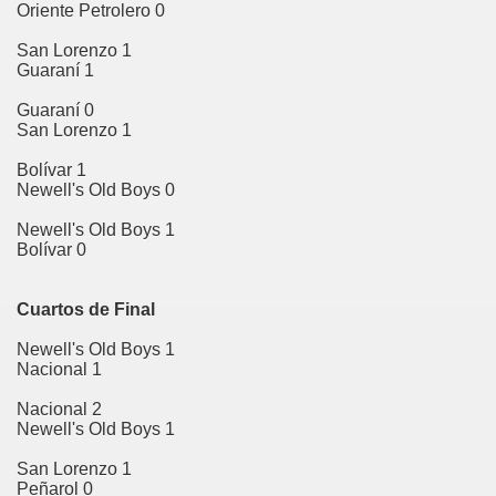
Oriente Petrolero 0
Mar
San Lorenzo 1
gallo
Guaraní 1
uancasancos
Guaraní 0
San Lorenzo 1
re
Bolívar 1
Newell's Old Boys 0
lcashuamán
Newell's Old Boys 1
or Fajardo
Bolívar 0
RAE
Cuartos de Final
car del Sara Sara
Newell's Old Boys 1
Nacional 1
jamarca
Nacional 2
Newell's Old Boys 1
tervo
San Lorenzo 1
en
Peñarol 0