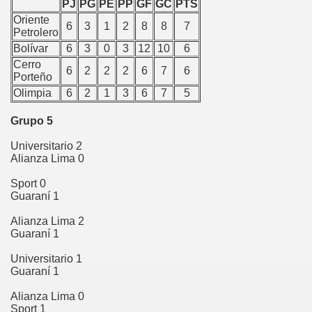
PJ
PG
PE
PP
GF
GC
PTS
Oriente
6
3
1
2
8
8
7
Petrolero
Bolívar
6
3
0
3
12
10
6
az
Cerro
6
2
2
2
6
7
6
Porteño
y
Olimpia
6
2
1
3
6
7
5
y
Grupo 5
Universitario 2
s
Alianza Lima 0
as
Sport 0
Guaraní 1
ca
Alianza Lima 2
Guaraní 1
Universitario 1
nesi
Guaraní 1
Alianza Lima 0
Sport 1