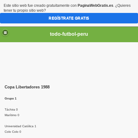
Este sitio web fue creado gratuitamente con
PaginaWebGratis.es
. ¿Quieres
tener tu propio sitio web?
REGÍSTRATE GRATIS
todo-futbol-peru
Copa Libertadores 1988
Grupo 1
Táchira 0
Marítimo 0
Universidad Católica 1
Colo Colo 0