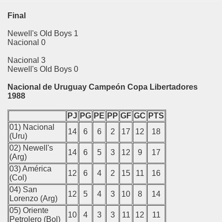
Final
Newell's Old Boys 1
Nacional 0
nvención
Nacional 3
Newell's Old Boys 0
s
Nacional de Uruguay Campeón Copa Libertadores
1988
mba
PJ
PG
PE
PP
GF
GC
PTS
01) Nacional
14
6
6
2
17
12
18
(Uru)
02) Newell's
canchis
14
6
5
3
12
9
17
(Arg)
03) América
rtambo
12
6
4
2
15
11
16
(Col)
04) San
12
5
4
3
10
8
14
Lorenzo (Arg)
05) Oriente
yo
10
4
3
3
11
12
11
Petrolero (Bol)