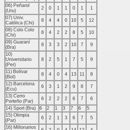
06) Peñarol
2
0
1
1
0
1
1
(Uru)
07) Univ.
vilcas
8
4
4
0
10
5
12
Católica (Chi)
08) Colo Colo
 Huancavelica
8
4
2
2
8
5
10
(Chi)
09) Guaraní
 Pampas
8
3
3
2
10
7
9
(Bra)
10)
 Angaraes
Universitario
8
2
5
1
7
5
9
(Per)
e Churcampa
11) Bolívar
8
4
0
4
13
11
8
(Bol)
e Acobamba
12) Barcelona
6
3
1
2
9
8
7
(Ecu)
 Huaytará
13) Cerro
6
2
2
2
6
7
6
Porteño (Par)
Castrovirreyna
14) Sport (Bra)
6
2
1
3
7
6
5
15) Olimpia
nuco
6
2
1
3
6
7
5
(Par)
16) Millonarios
ncio Prado
6
2
0
4
14
12
4