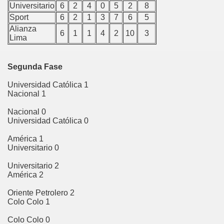
Universitario
6
2
4
0
5
2
8
Sport
6
2
1
3
7
6
5
uipa
Alianza
6
1
1
4
2
10
3
Lima
lloma
lla
Segunda Fase
aná
Universidad Católica 1
Nacional 1
Nacional 0
Universidad Católica 0
velí
América 1
nión
Universitario 0
Universitario 2
ndesuyos
América 2
uamanga
Oriente Petrolero 2
Colo Colo 1
nta
Colo Colo 0