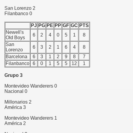
San Lorenzo 2
Filanbanco 0
PJ
PG
PE
PP
GF
GC
PTS
Newell's
6
2
4
0
5
1
8
Old Boys
San
6
3
2
1
6
4
8
Lorenzo
Barcelona
6
3
1
2
9
8
7
Filanbanco
6
0
1
5
5
12
1
Grupo 3
Montevideo Wanderers 0
Nacional 0
Millonarios 2
América 3
Montevideo Wanderers 1
América 2