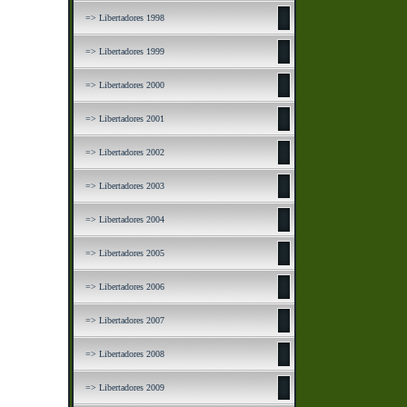
=> Libertadores 1998
=> Libertadores 1999
=> Libertadores 2000
=> Libertadores 2001
=> Libertadores 2002
=> Libertadores 2003
=> Libertadores 2004
=> Libertadores 2005
=> Libertadores 2006
=> Libertadores 2007
=> Libertadores 2008
=> Libertadores 2009