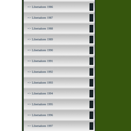
=> Libertadores 1986
=> Libertadores 1987
=> Libertadores 1988
=> Libertadores 1989
=> Libertadores 1990
=> Libertadores 1991
=> Libertadores 1992
=> Libertadores 1993
=> Libertadores 1994
=> Libertadores 1995
=> Libertadores 1996
=> Libertadores 1997