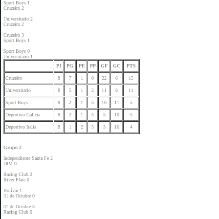
Sport Boys 1
Cruzeiro 2
Universitario 2
Cruzeiro 2
Cruzeiro 3
Sport Boys 1
Sport Boys 0
Universitario 1
PJ
PG
PE
PP
GF
GC
PTS
Cruzeiro
8
7
1
0
22
6
15
Universitario
8
5
1
2
11
8
11
Sport Boys
8
2
1
5
10
11
5
Deportivo Galicia
8
2
1
5
5
10
5
Deportivo Italia
8
1
2
5
3
16
4
Grupo 2
Independiente Santa Fe 2
DIM 0
Racing Club 2
River Plate 0
Bolívar 1
31 de Octubre 0
31 de Octubre 3
Racing Club 0