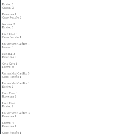
Emelec 0
Guaraní 2
Barcelona 1
Cerro Porteño 2
Nacional 3
Emelec 0
Colo Colo 5
Cerro Porteño 1
Universidad Católica 1
Guaraní 1
Nacional 2
Barcelona 0
Colo Colo 1
Guaraní 0
Universidad Católica 3
Cerro Porteño 1
Universidad Católica 1
Emelec 2
Colo Colo 3
Barcelona 2
Colo Colo 3
Emelec 2
Universidad Católica 3
Barcelona 1
Guaraní 4
Barcelona 1
Cerro Porteño 1