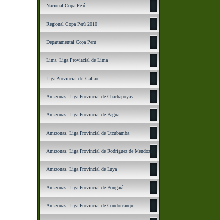
Nacional Copa Perú
Regional Copa Perú 2010
Departamental Copa Perú
Lima. Liga Provincial de Lima
Liga Provincial del Callao
Amazonas. Liga Provincial de Chachapoyas
Amazonas. Liga Provincial de Bagua
Amazonas. Liga Provincial de Utcubamba
Amazonas. Liga Provincial de Rodríguez de Mendoza
Amazonas. Liga Provincial de Luya
Amazonas. Liga Provincial de Bongará
Amazonas. Liga Provincial de Condorcanqui