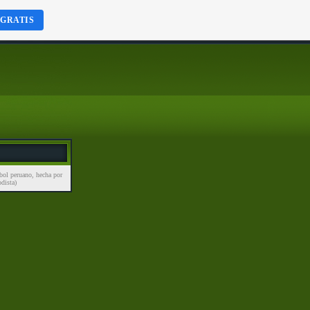
 GRATIS
bol peruano, hecha por
dista)