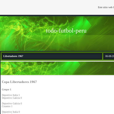
Este sitio web 
todo-futbol-peru
Libertadores 1967
06-08-2
Copa Libertadores 1967
Grupo 1
Deportivo Italia 1
Deportivo Galicia 0
Deportivo Galicia 0
Cruzeiro 1
Deportivo Italia 0