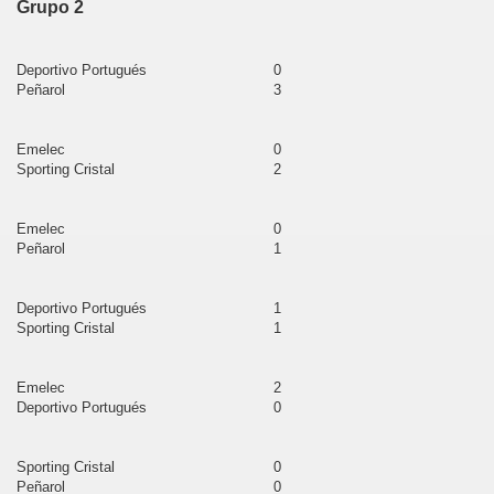
Grupo 2
ota
Deportivo Portugués
0
algayoc
Peñarol
3
lendín
Emelec
0
Sporting Cristal
2
ajabamba
n Marcos
Emelec
0
Peñarol
1
ontumazá
Deportivo Portugués
1
nta Cruz
Sporting Cristal
1
 Ignacio
Emelec
2
n Miguel
Deportivo Portugués
0
n Pablo
Sporting Cristal
0
Peñarol
0