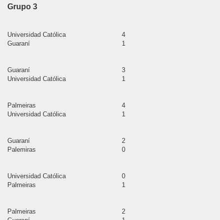
Grupo 3
vilcas
Universidad Católica
4
Guaraní
1
 Huancavelica
Guaraní
3
 Pampas
Universidad Católica
1
 Angaraes
Palmeiras
4
Universidad Católica
1
e Churcampa
e Acobamba
Guaraní
2
Palemiras
0
 Huaytará
Universidad Católica
0
Castrovirreyna
Palmeiras
1
nuco
Palmeiras
2
ncio Prado