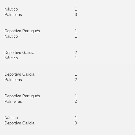
abamba
Náutico
1
Palmeiras
3
al Luzuriaga
carrald
Deportivo Portugués
1
Náutico
1
ión
Deportivo Galicia
2
ncay
Náutico
1
dahuaylas
Deportivo Galicia
1
Palmeiras
2
araes
tabamba
Deportivo Portugués
1
Palmeiras
2
ncheros
Náutico
1
tabambas
Deportivo Galicia
0
u