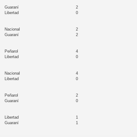
hachapoyas
Guaraní
2
Libertad
0
gua
Nacional
2
tcubamba
Guaraní
2
dríguez de Mendoza
Peñarol
4
Libertad
0
ya
ngará
Nacional
4
Libertad
0
ndorcanqui
Peñarol
2
Guaraní
0
z
Libertad
1
Guaraní
1
a
mey