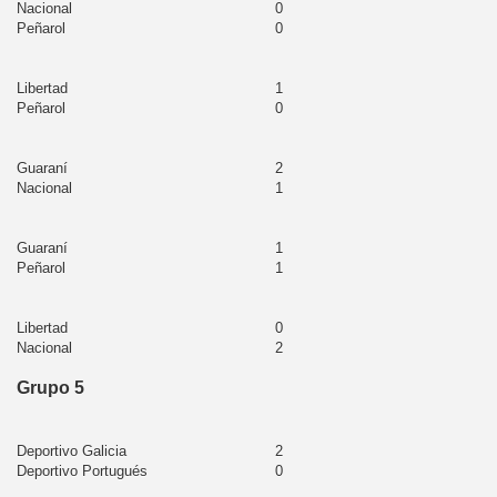
Nacional
0
Peñarol
0
Libertad
1
az
Peñarol
0
y
Guaraní
2
y
Nacional
1
s
Guaraní
1
Peñarol
1
as
ca
Libertad
0
Nacional
2
Grupo 5
nesi
Deportivo Galicia
2
Deportivo Portugués
0