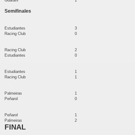
Guaraní
1
Semifinales
o
itea
Estudiantes
3
Racing Club
0
 de Mayo
Racing Club
2
malíes
Estudiantes
0
acaybamba
Estudiantes
1
ache
Racing Club
1
icocha
Palmeiras
1
Peñarol
0
wilca
añón
Peñarol
1
Palmeiras
2
FINAL