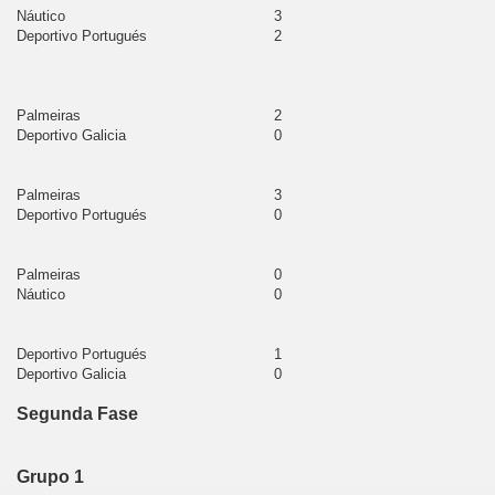
Náutico
3
Deportivo Portugués
2
uipa
lloma
Palmeiras
2
lla
Deportivo Galicia
0
aná
Palmeiras
3
Deportivo Portugués
0
velí
Palmeiras
0
Náutico
0
nión
Deportivo Portugués
1
ndesuyos
Deportivo Galicia
0
Segunda Fase
uamanga
nta
Grupo 1