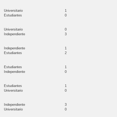
Mar
Universitario
1
gallo
Estudiantes
0
uancasancos
Universitario
0
Independiente
3
re
lcashuamán
Independiente
1
Estudiantes
2
or Fajardo
Estudiantes
1
RAE
Independiente
0
car del Sara Sara
Estudiantes
1
Universitario
0
jamarca
tervo
Independiente
3
Universitario
0
en