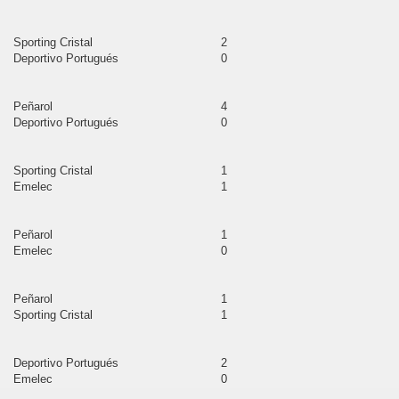
Sporting Cristal
2
Deportivo Portugués
0
nvención
Peñarol
4
Deportivo Portugués
0
s
Sporting Cristal
1
Emelec
1
mba
Peñarol
1
Emelec
0
canchis
Peñarol
1
rtambo
Sporting Cristal
1
Deportivo Portugués
2
Emelec
0
yo