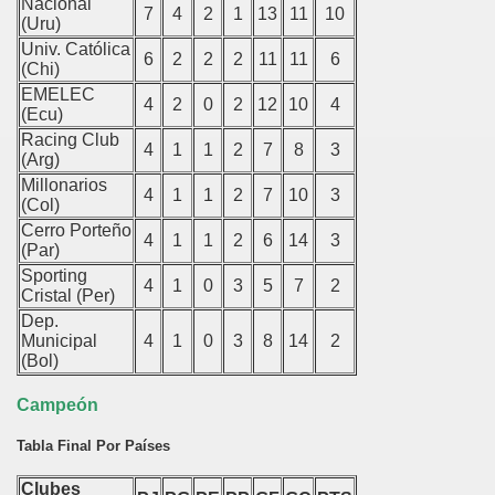
Nacional
7
4
2
1
13
11
10
(Uru)
hachapoyas
Univ. Católica
6
2
2
2
11
11
6
(Chi)
gua
EMELEC
4
2
0
2
12
10
4
(Ecu)
tcubamba
Racing Club
4
1
1
2
7
8
3
(Arg)
dríguez de Mendoza
Millonarios
4
1
1
2
7
10
3
(Col)
ya
Cerro Porteño
4
1
1
2
6
14
3
(Par)
ngará
Sporting
4
1
0
3
5
7
2
Cristal (Per)
ndorcanqui
Dep.
Municipal
4
1
0
3
8
14
2
(Bol)
z
Campeón
Tabla Final Por Países
a
Clubes
mey