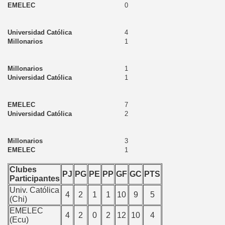
EMELEC
0
Universidad Católica
4
Millonarios
1
Millonarios
1
Universidad Católica
1
EMELEC
7
Universidad Católica
2
Millonarios
3
EMELEC
1
Clubes
PJ
PG
PE
PP
GF
GC
PTS
Participantes
Univ. Católica
4
2
1
1
10
9
5
(Chi)
EMELEC
4
2
0
2
12
10
4
(Ecu)