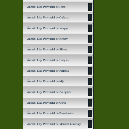
Áncash. Liga Provincial de Huari
Áncash. Liga Provincial de Carhuaz
Áncash. Liga Provincial de Yungay
Áncash. Liga Provincial de Recuay
Áncash. Liga Provincial de Sihuas
Áncash. Liga Provincial de Huaylas
Áncash. Liga Provincial de Pallasca
Áncash. Liga Provincial de Aija
Áncash. Liga Provincial de Bolognesi
Áncash. Liga Provincial de Ocros
Áncash. Liga Provincial de Pomabamba
Áncash. LIga Provincial de Mariscal Luzuriaga