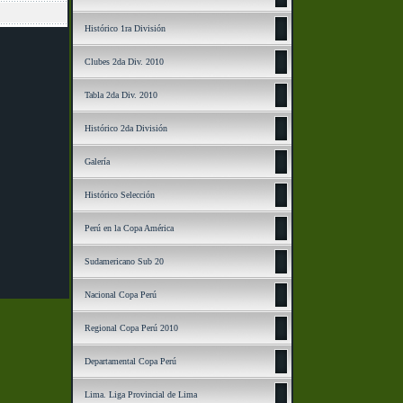
Histórico 1ra División
Clubes 2da Div. 2010
Tabla 2da Div. 2010
Histórico 2da División
Galería
Histórico Selección
Perú en la Copa América
Sudamericano Sub 20
Nacional Copa Perú
Regional Copa Perú 2010
Departamental Copa Perú
Lima. Liga Provincial de Lima