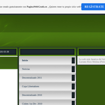
REGÍSTRATE
fue creado gratuitamente con
PaginaWebGratis.es
. ¿Quieres tener tu propio sitio web?
026 03:38
La web más fanatica del fut
Inicio
Luciano Rico Molina (Perio
Noticias
Descentralizado 2011
Copa Libertadores
Descentralizado 2010
Clubes 1ra Div. 2010