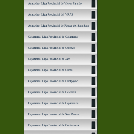
Ayacucho. Liga Provincial de Víctor Fajardo
Ayacucho. Liga Provincial del VRAE
Ayacucho. Liga Provincial de Páucar del Sara Sara
Cajamarca. Liga Provincial de Cajamarca
Cajamarca. Liga Provincial de Cutervo
Cajamarca. Liga Provincial de Jaen
Cajamarca. Liga Provincial de Chota
Cajamarca. Liga Provincial de Hualgayoc
Cajamarca. Liga Provincial de Celendín
Cajamarca. Liga Provincial de Cajabamba
Cajamarca. Liga Provincial de San Marcos
Cajamarca. Liga Provincial de Contumazá