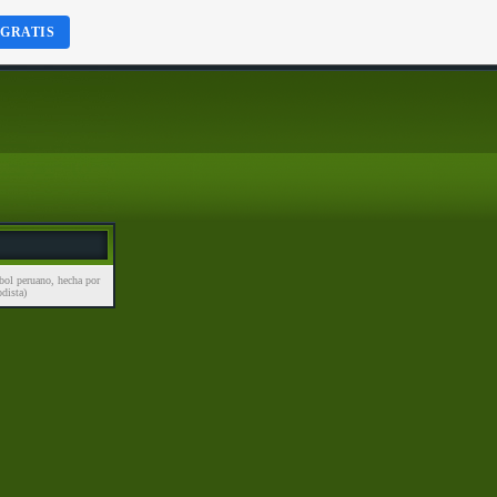
 GRATIS
bol peruano, hecha por
dista)