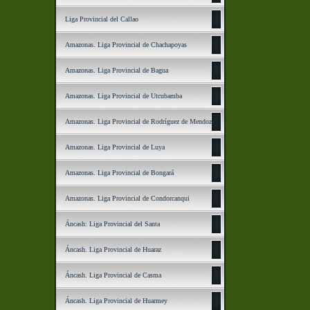
Liga Provincial del Callao
Amazonas. Liga Provincial de Chachapoyas
Amazonas. Liga Provincial de Bagua
Amazonas. Liga Provincial de Utcubamba
Amazonas. Liga Provincial de Rodríguez de Mendoza
Amazonas. Liga Provincial de Luya
Amazonas. Liga Provincial de Bongará
Amazonas. Liga Provincial de Condorcanqui
Áncash: Liga Provincial del Santa
Áncash. Liga Provincial de Huaraz
Áncash. Liga Provincial de Casma
Áncash. Liga Provincial de Huarmey