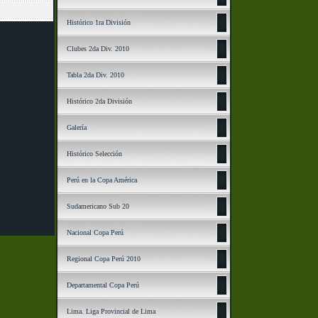
Histórico 1ra División
Clubes 2da Div. 2010
Tabla 2da Div. 2010
Histórico 2da División
Galería
Histórico Selección
Perú en la Copa América
Sudamericano Sub 20
Nacional Copa Perú
Regional Copa Perú 2010
Departamental Copa Perú
Lima. Liga Provincial de Lima