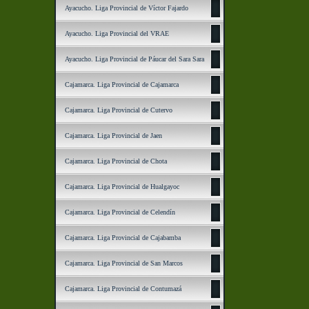
Ayacucho. Liga Provincial de Víctor Fajardo
Ayacucho. Liga Provincial del VRAE
Ayacucho. Liga Provincial de Páucar del Sara Sara
Cajamarca. Liga Provincial de Cajamarca
Cajamarca. Liga Provincial de Cutervo
Cajamarca. Liga Provincial de Jaen
Cajamarca. Liga Provincial de Chota
Cajamarca. Liga Provincial de Hualgayoc
Cajamarca. Liga Provincial de Celendín
Cajamarca. Liga Provincial de Cajabamba
Cajamarca. Liga Provincial de San Marcos
Cajamarca. Liga Provincial de Contumazá