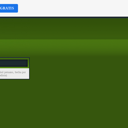
 GRATIS
bol peruano, hecha por
dista)