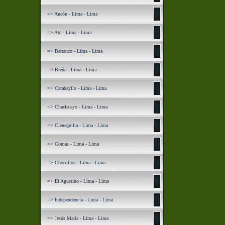
=> Ancón - Lima - Lima
=> Ate - Lima - Lima
=> Barranco - Lima - Lima
=> Breña - Lima - Lima
=> Carabayllo - Lima - Lima
=> Chaclacayo - Lima - Lima
=> Cieneguilla - Lima - Lima
=> Comas - Lima - Lima
=> Chorrillos - Lima - Lima
=> El Agustino - Lima - Lima
=> Independencia - Lima - Lima
=> Jesús María - Lima - Lima