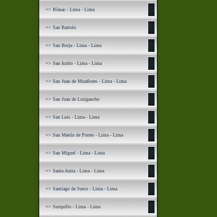
=> Rímac - Lima - Lima
=> San Bartolo
=> San Borja - Lima - Lima
=> San Isidro - Lima - Lima
=> San Juan de Miraflores - Lima - Lima
=> San Juan de Lurigancho
=> San Luis - Lima - Lima
=> San Martín de Porres - Lima - Lima
=> San Miguel - Lima - Lima
=> Santa Anita - Lima - Lima
=> Santiago de Surco - Lima - Lima
=> Surquillo - Lima - Lima