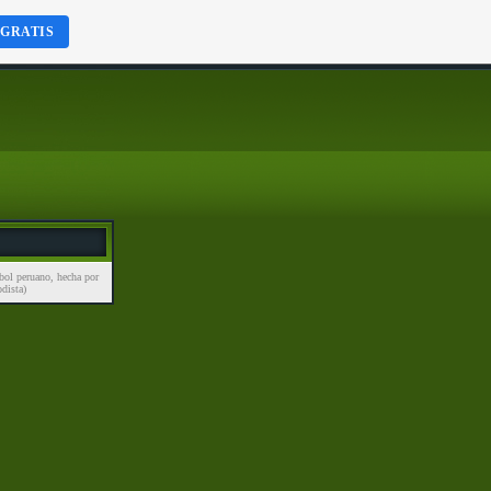
 GRATIS
bol peruano, hecha por
dista)