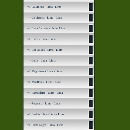
=> La Molina - Lima - Lima
=> La Victoria - Lima - Lima
=> Lima Cercado - Lima - Lima
=> Lince - Lima - Lima
=> Los Olivos - Lima - Lima
=> Lurín - Lima - Lima
=> Magdalena - Lima - Lima
=> Miraflores - Lima - Lima
=> Pachacámac - Lima - Lima
=> Pucusana - Lima - Lima
=> Pueblo Libre - Lima - Lima
=> Punta Negra - Lima - Lima