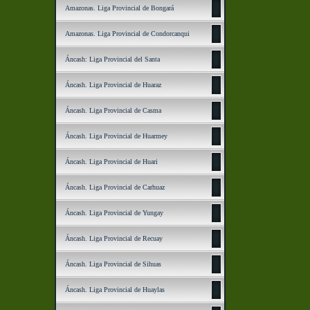
Amazonas. Liga Provincial de Bongará
Amazonas. Liga Provincial de Condorcanqui
Áncash: Liga Provincial del Santa
Áncash. Liga Provincial de Huaraz
Áncash. Liga Provincial de Casma
Áncash. Liga Provincial de Huarmey
Áncash. Liga Provincial de Huari
Áncash. Liga Provincial de Carhuaz
Áncash. Liga Provincial de Yungay
Áncash. Liga Provincial de Recuay
Áncash. Liga Provincial de Sihuas
Áncash. Liga Provincial de Huaylas