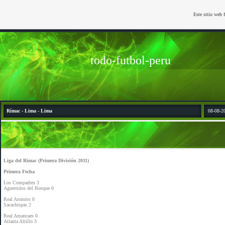
Este sitio web 
todo-futbol-peru
Rímac - Lima - Lima
08-08-2
Liga del Rímac (Primera División 2011)
Primera Fecha
Los Compadres 3
Aguerridos del Bosque 0
Real Aromito 0
Sacachispas 2
Real Amancaes 0
Atlanta Altillo 3