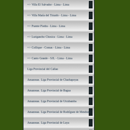
=> Villa El Salvador - Lima - Lima
=> Villa María del Triunfo - Lima - Lima
=> Puente Piedra - Lima - Lima
=> Lurigancho Chosica - Lima - Lima
=> Collique - Comas - Lima - Lima
=> Canto Grande - SJL - Lima - Lima
Liga Provincial del Callao
Amazonas. Liga Provincial de Chachapoyas
Amazonas. Liga Provincial de Bagua
Amazonas. Liga Provincial de Utcubamba
Amazonas. Liga Provincial de Rodríguez de Mendoza
Amazonas. Liga Provincial de Luya