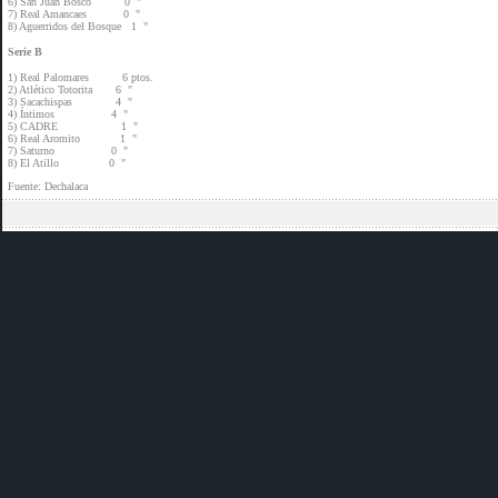
6) San Juan Bosco 0 "
7) Real Amancaes 0 "
8) Aguerridos del Bosque 1 "
Serie B
1) Real Palomares 6 ptos.
2) Atlético Totorita 6 "
3) Sacachispas 4 "
4) Íntimos 4 "
5) CADRE 1 "
6) Real Aromito 1 "
7) Saturno 0 "
8) El Atillo 0 "
Fuente: Dechalaca