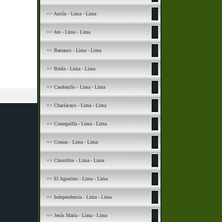
=> Ancón - Lima - Lima
=> Ate - Lima - Lima
=> Barranco - Lima - Lima
=> Breña - Lima - Lima
=> Carabayllo - Lima - Lima
=> Chaclacayo - Lima - Lima
=> Cieneguilla - Lima - Lima
=> Comas - Lima - Lima
=> Chorrillos - Lima - Lima
=> El Agustino - Lima - Lima
=> Independencia - Lima - Lima
=> Jesús María - Lima - Lima