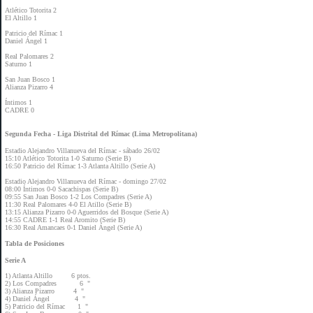
Atlético Totorita 2
El Altillo 1
Patricio del Rímac 1
Daniel Ángel 1
Real Palomares 2
Saturno 1
San Juan Bosco 1
Alianza Pizarro 4
Íntimos 1
CADRE 0
Segunda Fecha - Liga Distrital del Rímac (Lima Metropolitana)
Estadio Alejandro Villanueva del Rímac - sábado 26/02
15:10 Atlético Totorita 1-0 Saturno (Serie B)
16:50 Patricio del Rímac 1-3 Atlanta Altillo (Serie A)
Estadio Alejandro Villanueva del Rímac - domingo 27/02
08:00 Íntimos 0-0 Sacachispas (Serie B)
09:55 San Juan Bosco 1-2 Los Compadres (Serie A)
11:30 Real Palomares 4-0 El Atillo (Serie B)
13:15 Alianza Pizarro 0-0 Aguerridos del Bosque (Serie A)
14:55 CADRE 1-1 Real Aromito (Serie B)
16:30 Real Amancaes 0-1 Daniel Ángel (Serie A)
Tabla de Posiciones
Serie A
1) Atlanta Altillo 6 ptos.
2) Los Compadres 6 "
3) Alianza Pizarro 4 "
4) Daniel Ángel 4 "
5) Patricio del Rímac 1 "