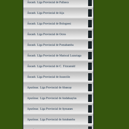
Áncash. Liga Provincial de Pallasca
Áncash. Liga Provincial de Aija
Áncash. Liga Provincial de Bolognesi
Áncash. Liga Provincial de Ocros
Áncash. Liga Provincial de Pomabamba
Áncash. LIga Provincial de Mariscal Luzuriaga
Áncash. Liga Provincial de C. Fitzcarrald
Áncash. Liga Provincial de Asunción
Apurímac. Liga Provincial de Abancay
Apurímac. Liga Provincial de Andahuaylas
Apurímac. Liga Provincial de Aymaraes
Apurímac. Liga Provincial de Antabamba