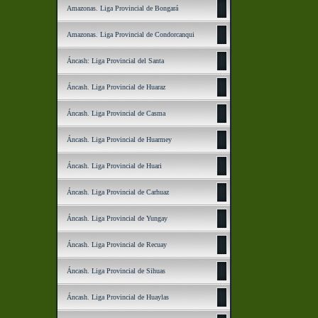
Amazonas. Liga Provincial de Bongará
Amazonas. Liga Provincial de Condorcanqui
Áncash: Liga Provincial del Santa
Áncash. Liga Provincial de Huaraz
Áncash. Liga Provincial de Casma
Áncash. Liga Provincial de Huarmey
Áncash. Liga Provincial de Huari
Áncash. Liga Provincial de Carhuaz
Áncash. Liga Provincial de Yungay
Áncash. Liga Provincial de Recuay
Áncash. Liga Provincial de Sihuas
Áncash. Liga Provincial de Huaylas