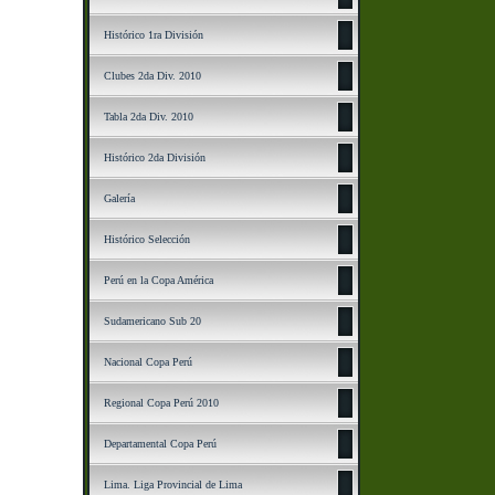
Histórico 1ra División
Clubes 2da Div. 2010
Tabla 2da Div. 2010
Histórico 2da División
Galería
Histórico Selección
Perú en la Copa América
Sudamericano Sub 20
Nacional Copa Perú
Regional Copa Perú 2010
Departamental Copa Perú
Lima. Liga Provincial de Lima