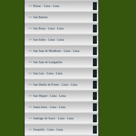
=> Rímac - Lima - Lima
=> San Bartolo
=> San Borja - Lima - Lima
=> San Isidro - Lima - Lima
=> San Juan de Miraflores - Lima - Lima
=> San Juan de Lurigancho
=> San Luis - Lima - Lima
=> San Martín de Porres - Lima - Lima
=> San Miguel - Lima - Lima
=> Santa Anita - Lima - Lima
=> Santiago de Surco - Lima - Lima
=> Surquillo - Lima - Lima