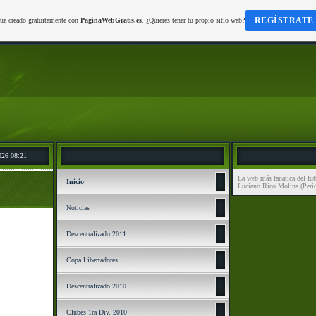
REGÍSTRATE
fue creado gratuitamente con
PaginaWebGratis.es
. ¿Quieres tener tu propio sitio web?
026 08:21
La web más fanatica del fut
Inicio
Luciano Rico Molina (Perio
Noticias
Descentralizado 2011
Copa Libertadores
Descentralizado 2010
Clubes 1ra Div. 2010