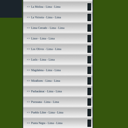
=> La Molina - Lima - Lima
=> La Victoria - Lima - Lima
=> Lima Cercado - Lima - Lima
=> Lince - Lima - Lima
=> Los Olivos - Lima - Lima
=> Lurín - Lima - Lima
=> Magdalena - Lima - Lima
=> Miraflores - Lima - Lima
=> Pachacámac - Lima - Lima
=> Pucusana - Lima - Lima
=> Pueblo Libre - Lima - Lima
=> Punta Negra - Lima - Lima