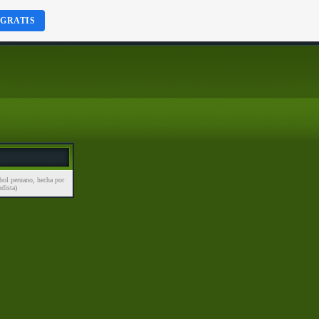
 GRATIS
bol peruano, hecha por
dista)