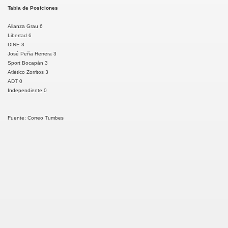
Tabla de Posiciones
Alianza Grau 6
Libertad 6
DINE 3
José Peña Herrera 3
Sport Bocapán 3
Atlético Zorritos 3
ADT 0
Independiente 0
Fuente: Correo Tumbes