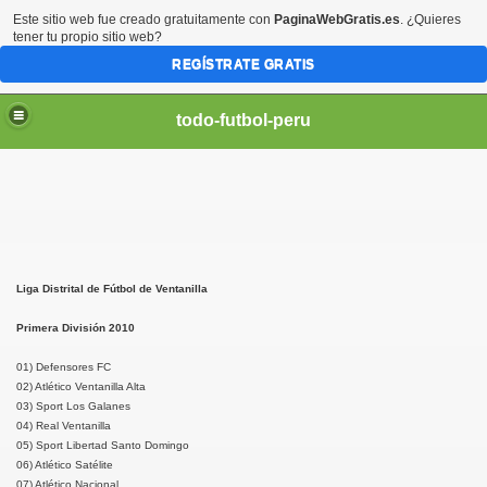
Este sitio web fue creado gratuitamente con
PaginaWebGratis.es
. ¿Quieres
tener tu propio sitio web?
REGÍSTRATE GRATIS
todo-futbol-peru
Liga Distrital de Fútbol de Ventanilla
Primera División 2010
01) Defensores FC
02) Atlético Ventanilla Alta
03) Sport Los Galanes
04) Real Ventanilla
05) Sport Libertad Santo Domingo
06) Atlético Satélite
07) Atlético Nacional