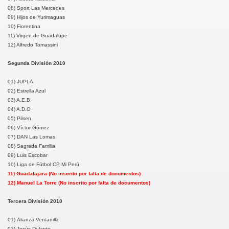
08) Sport Las Mercedes
09) Hijos de Yurimaguas
10) Fiorentina
11) Virgen de Guadalupe
12) Alfredo Tomassini
Segunda División 2010
01) JUPLA
02) Estrella Azul
03) A.E.B
04) A.D.O
05) Pilsen
06) Víctor Gómez
07) DAN Las Lomas
08) Sagrada Familia
09) Luis Escobar
10) Liga de Fútbol CP Mi Perú
11) Guadalajara (No inscrito por falta de documentos)
12) Manuel La Torre (No inscrito por falta de documentos)
Tercera División 2010
01) Alianza Ventanilla
02) Jesús Dulanto