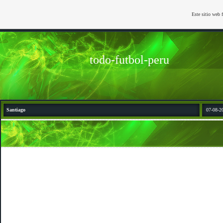
Este sitio web 
todo-futbol-peru
Santiago
07-08-2