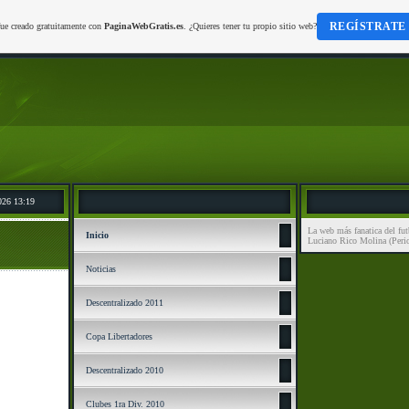
REGÍSTRATE
fue creado gratuitamente con
PaginaWebGratis.es
. ¿Quieres tener tu propio sitio web?
026 13:19
La web más fanatica del fut
Inicio
Luciano Rico Molina (Perio
Noticias
Descentralizado 2011
Copa Libertadores
Descentralizado 2010
Clubes 1ra Div. 2010