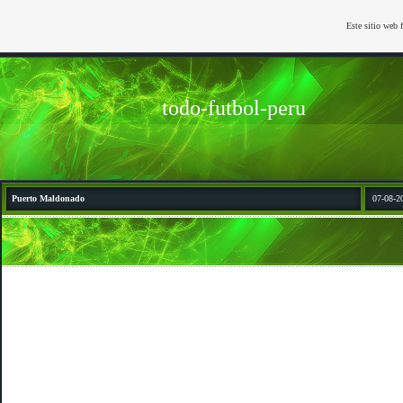
Este sitio web 
todo-futbol-peru
Puerto Maldonado
07-08-2