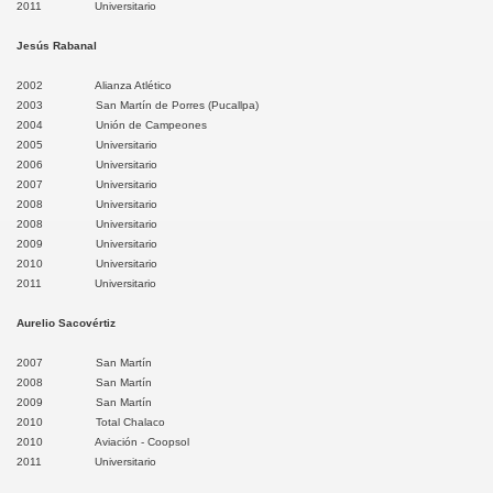
nta
2011 Universitario
Jesús Rabanal
Mar
2002 Alianza Atlético
gallo
2003 San Martín de Porres (Pucallpa)
2004 Unión de Campeones
uancasancos
2005 Universitario
2006 Universitario
2007 Universitario
re
2008 Universitario
2008 Universitario
lcashuamán
2009 Universitario
2010 Universitario
or Fajardo
2011 Universitario
Aurelio Sacovértiz
RAE
2007 San Martín
car del Sara Sara
2008 San Martín
2009 San Martín
2010 Total Chalaco
jamarca
2010 Aviación - Coopsol
2011 Universitario
tervo