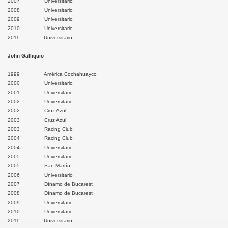
2007 Universitario
2008 Universitario
2009 Universitario
abamba
2010 Universitario
2011 Universitario
al Luzuriaga
John Galliquio
carrald
1999 América Cochahuayco
2000 Universitario
ión
2001 Universitario
2002 Universitario
2002 Cruz Azul
ncay
2003 Cruz Azul
2003 Racing Club
dahuaylas
2004 Racing Club
2004 Universitario
araes
2005 Universitario
2005 San Martín
2006 Universitario
tabamba
2007 Dínamo de Bucarest
2008 Dínamo de Bucarest
ncheros
2009 Universitario
2010 Universitario
tabambas
2011 Universitario