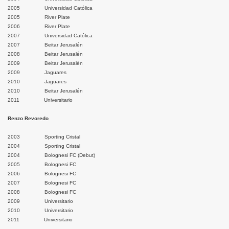
2005 Universidad Católica
2005 River Plate
2006 River Plate
hachapoyas
2007 Universidad Católica
2007 Beitar Jerusalén
gua
2008 Beitar Jerusalén
2009 Beitar Jerusalén
2009 Jaguares
tcubamba
2010 Jaguares
2010 Beitar Jerusalén
dríguez de Mendoza
2011 Universitario
ya
Renzo Revoredo
2003 Sporting Cristal
ngará
2004 Sporting Cristal
2004 Bolognesi FC (Debut)
ndorcanqui
2005 Bolognesi FC
2006 Bolognesi FC
2007 Bolognesi FC
2008 Bolognesi FC
2009 Universitario
z
2010 Universitario
2011 Universitario
a