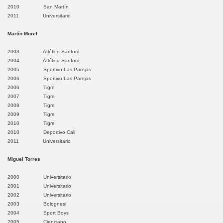
2010 San Martín
2011 Universitario
ncio Prado
Martín Morel
o
2003 Atlético Sanford
itea
2004 Atlético Sanford
2005 Sportivo Las Parejas
2006 Sportivo Las Parejas
 de Mayo
2006 Tigre
2007 Tigre
malíes
2008 Tigre
2009 Tigre
acaybamba
2010 Tigre
2010 Deportivo Cali
2011 Universitario
ache
Miguel Torres
icocha
2000 Universitario
wilca
2001 Universitario
2002 Universitario
2003 Bolognesi
añón
2004 Sport Boys
2005 Cienciano