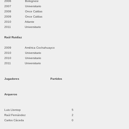
2006 Bolognesi
2007 Universitario
2008 Once Caldas
2009 Once Caldas
2010 Atlante
2011 Universitario
Raúl Ruidíaz
rí
2009 América Cochahuayco
2010 Universitario
2010 Universitario
2011 Universitario
Jugadores
Partidos
Amazonas
Arqueros
 del Marañón
Luis Llontop
5
Raúl Fernández
2
Carlos Cáceda
0
na