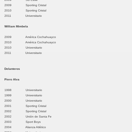
2009 Sporting Cristal
2010 Sporting Cristal
2011 Universitario
ción
William Mimbela
a
2009 América Cochahuayco
2010 América Cochahuayco
2010 Universitario
2011 Universitario
illo
Delanteros
scope
Piero Alva
Pacasmayo
1998 Universitario
hepén
1999 Universitario
2000 Universitario
2001 Sporting Cristal
rú
2002 Sporting Cristal
2002 Unión de Santa Fe
ánchez Carrión
2003 Sport Boys
2004 Alianza Atlético