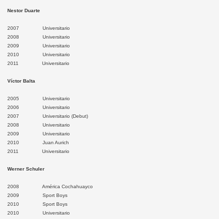
Nestor Duarte
u
2007 Universitario
uipa
2008 Universitario
2009 Universitario
2010 Universitario
lloma
2011 Universitario
lla
Víctor Balta
aná
2005 Universitario
2006 Universitario
2007 Universitario (Debut)
2008 Universitario
2009 Universitario
velí
2010 Juan Aurich
2011 Universitario
nión
Werner Schuler
ndesuyos
2008 América Cochahuayco
2009 Sport Boys
uamanga
2010 Sport Boys
2010 Universitario