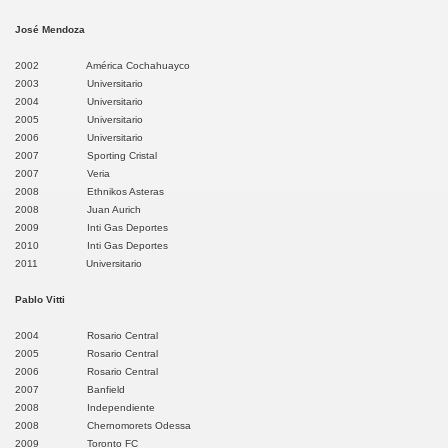
yo
José Mendoza
2002 América Cochahuayco
2003 Universitario
vilcas
2004 Universitario
2005 Universitario
2006 Universitario
 Huancavelica
2007 Sporting Cristal
2007 Veria
 Pampas
2008 Ethnikos Asteras
2008 Juan Aurich
 Angaraes
2009 Inti Gas Deportes
2010 Inti Gas Deportes
2011 Universitario
e Churcampa
Pablo Vitti
e Acobamba
2004 Rosario Central
2005 Rosario Central
 Huaytará
2006 Rosario Central
2007 Banfield
Castrovirreyna
2008 Independiente
2008 Chernomorets Odessa
nuco
2009 Toronto FC