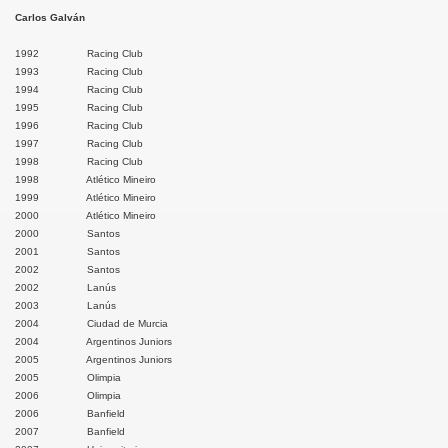
Carlos Galván
mey
1992 Racing Club
1993 Racing Club
1994 Racing Club
1995 Racing Club
az
1996 Racing Club
1997 Racing Club
y
1998 Racing Club
1998 Atlético Mineiro
1999 Atlético Mineiro
y
2000 Atlético Mineiro
2000 Santos
s
2001 Santos
2002 Santos
as
2002 Lanús
2003 Lanús
2004 Ciudad de Murcia
ca
2004 Argentinos Juniors
2005 Argentinos Juniors
2005 Olimpia
2006 Olimpia
2006 Banfield
nesi
2007 Banfield