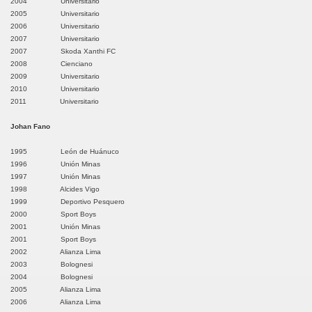
2004 Universitario
antiago de Chuco
2005 Universitario
2006 Universitario
taz
2007 Universitario
2007 Skoda Xanthi FC
lcán
2008 Cienciano
2009 Universitario
2010 Universitario
tuzco
2011 Universitario
ran Chimú
Johan Fano
Chiclayo
1995 León de Huánuco
1996 Unión Minas
1997 Unión Minas
 Lambayeque
1998 Alcides Vigo
1999 Deportivo Pesquero
erreñafe
2000 Sport Boys
2001 Unión Minas
2001 Sport Boys
2002 Alianza Lima
2003 Bolognesi
2004 Bolognesi
2005 Alianza Lima
2006 Alianza Lima