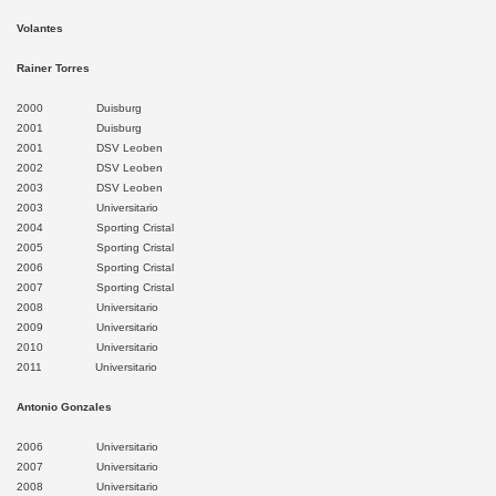
en
Volantes
Rainer Torres
ota
2000 Duisburg
algayoc
2001 Duisburg
2001 DSV Leoben
lendín
2002 DSV Leoben
2003 DSV Leoben
2003 Universitario
ajabamba
2004 Sporting Cristal
2005 Sporting Cristal
n Marcos
2006 Sporting Cristal
2007 Sporting Cristal
ontumazá
2008 Universitario
2009 Universitario
2010 Universitario
nta Cruz
2011 Universitario
 Ignacio
Antonio Gonzales
n Miguel
2006 Universitario
2007 Universitario
2008 Universitario
n Pablo