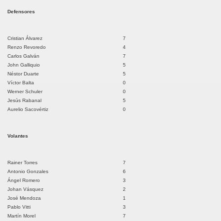
Defensores
 Castilla
Cristian Álvarez
7
e Tambopata
Renzo Revoredo
4
Carlos Galván
7
l Manu
John Galliquio
5
Néstor Duarte
5
de Tahuamanu
Víctor Balta
0
Werner Schuler
0
Jesús Rabanal
5
Aurelio Sacovértiz
0
iscal Nieto
Volantes
nchez Cerro
Rainer Torres
7
Antonio Gonzales
6
Ángel Romero
3
mpa
Johan Vásquez
2
José Mendoza
1
Pablo Vitti
3
Alcides Carrión
Martín Morel
7