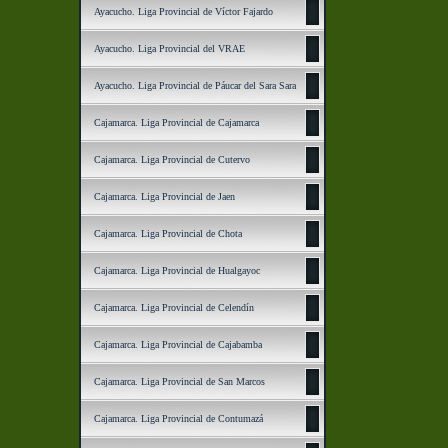
Ayacucho. Liga Provincial de Víctor Fajardo
Ayacucho. Liga Provincial del VRAE
Ayacucho. Liga Provincial de Páucar del Sara Sara
Cajamarca. Liga Provincial de Cajamarca
Cajamarca. Liga Provincial de Cutervo
Cajamarca. Liga Provincial de Jaen
Cajamarca. Liga Provincial de Chota
Cajamarca. Liga Provincial de Hualgayoc
Cajamarca. Liga Provincial de Celendín
Cajamarca. Liga Provincial de Cajabamba
Cajamarca. Liga Provincial de San Marcos
Cajamarca. Liga Provincial de Contumazá