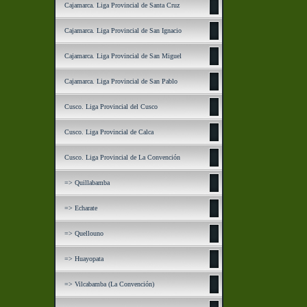
Cajamarca. Liga Provincial de Santa Cruz
Cajamarca. Liga Provincial de San Ignacio
Cajamarca. Liga Provincial de San Miguel
Cajamarca. Liga Provincial de San Pablo
Cusco. Liga Provincial del Cusco
Cusco. Liga Provincial de Calca
Cusco. Liga Provincial de La Convención
=> Quillabamba
=> Echarate
=> Quellouno
=> Huayopata
=> Vilcabamba (La Convención)