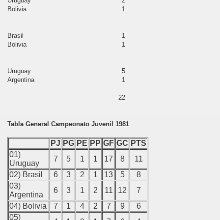
Uruguay
2
Bolivia
1
ndorcanqui
Brasil
1
Bolivia
1
z
Uruguay
5
a
Argentina
1
mey
22
Tabla General Campeonato Juvenil 1981
az
PJ
PG
PE
PP
GF
GC
PTS
01)
7
5
1
1
17
8
11
y
Uruguay
02) Brasil
6
3
2
1
13
5
8
y
03)
6
3
1
2
11
12
7
Argentina
s
04) Bolivia
7
1
4
2
7
9
6
05)