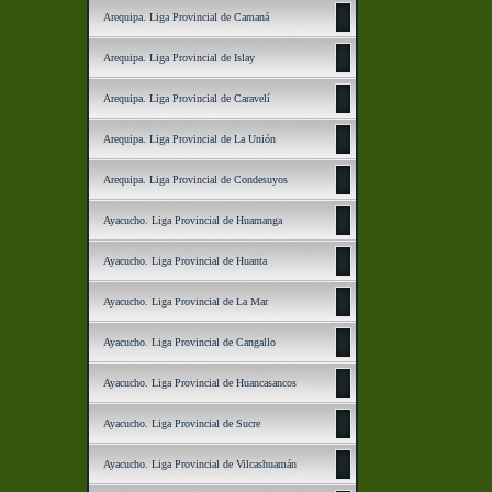
Arequipa. Liga Provincial de Camaná
Arequipa. Liga Provincial de Islay
Arequipa. Liga Provincial de Caravelí
Arequipa. Liga Provincial de La Unión
Arequipa. Liga Provincial de Condesuyos
Ayacucho. Liga Provincial de Huamanga
Ayacucho. Liga Provincial de Huanta
Ayacucho. Liga Provincial de La Mar
Ayacucho. Liga Provincial de Cangallo
Ayacucho. Liga Provincial de Huancasancos
Ayacucho. Liga Provincial de Sucre
Ayacucho. Liga Provincial de Vilcashuamán