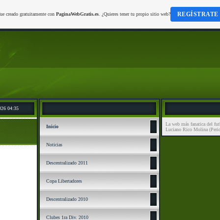
REGÍSTRATE
fue creado gratuitamente con
PaginaWebGratis.es
. ¿Quieres tener tu propio sitio web?
026 04:35
La web más fanatica del fut
Inicio
Luciano Rico Molina (Perio
Noticias
Descentralizado 2011
Copa Libertadores
Descentralizado 2010
Clubes 1ra Div. 2010