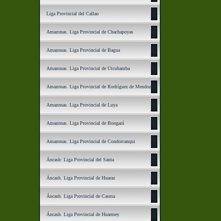
Liga Provincial del Callao
Amazonas. Liga Provincial de Chachapoyas
Amazonas. Liga Provincial de Bagua
Amazonas. Liga Provincial de Utcubamba
Amazonas. Liga Provincial de Rodríguez de Mendoza
Amazonas. Liga Provincial de Luya
Amazonas. Liga Provincial de Bongará
Amazonas. Liga Provincial de Condorcanqui
Áncash: Liga Provincial del Santa
Áncash. Liga Provincial de Huaraz
Áncash. Liga Provincial de Casma
Áncash. Liga Provincial de Huarmey