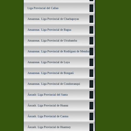
Liga Provincial del Callao
Amazonas. Liga Provincial de Chachapoyas
Amazonas. Liga Provincial de Bagua
Amazonas. Liga Provincial de Utcubamba
Amazonas. Liga Provincial de Rodríguez de Mendoza
Amazonas. Liga Provincial de Luya
Amazonas. Liga Provincial de Bongará
Amazonas. Liga Provincial de Condorcanqui
Áncash: Liga Provincial del Santa
Áncash. Liga Provincial de Huaraz
Áncash. Liga Provincial de Casma
Áncash. Liga Provincial de Huarmey