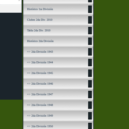
Histórico 1ra División
Clubes 2da Div. 2010
Tabla 2da Div. 2010
Histórico 2da División
=> 2da División 1943
=> 2da División 1944
=> 2da División 1945
=> 2da División 1946
=> 2da División 1947
=> 2da División 1948
=> 2da División 1949
=> 2da División 1950