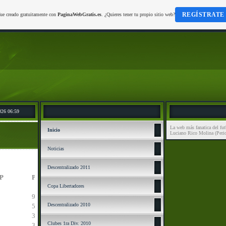
REGÍSTRATE
fue creado gratuitamente con
PaginaWebGratis.es
. ¿Quieres tener tu propio sitio web?
026 06:59
La web más fanatica del fut
Inicio
Luciano Rico Molina (Perio
Noticias
Descentralizado 2011
P
PTOS
Copa Libertadores
9
Descentralizado 2010
5
3
Clubes 1ra Div. 2010
3