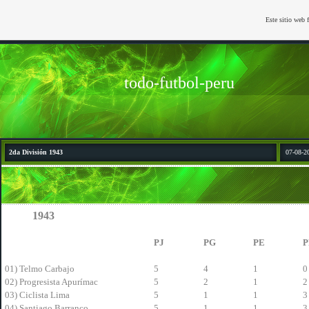
Este sitio web 
todo-futbol-peru
2da División 1943
07-08-2
1943
PJ
PG
PE
P
01) Telmo Carbajo
5
4
1
0
02) Progresista Apurímac
5
2
1
2
03) Ciclista Lima
5
1
1
3
04) Santiago Barranco
5
1
1
3