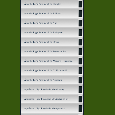
Áncash. Liga Provincial de Huaylas
Áncash. Liga Provincial de Pallasca
Áncash. Liga Provincial de Aija
Áncash. Liga Provincial de Bolognesi
Áncash. Liga Provincial de Ocros
Áncash. Liga Provincial de Pomabamba
Áncash. LIga Provincial de Mariscal Luzuriaga
Áncash. Liga Provincial de C. Fitzcarrald
Áncash. Liga Provincial de Asunción
Apurímac. Liga Provincial de Abancay
Apurímac. Liga Provincial de Andahuaylas
Apurímac. Liga Provincial de Aymaraes